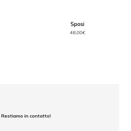
RELLO
AGGIUNGI AL CARRELLO
Sposi
48,00
€
Restiamo in contatto!