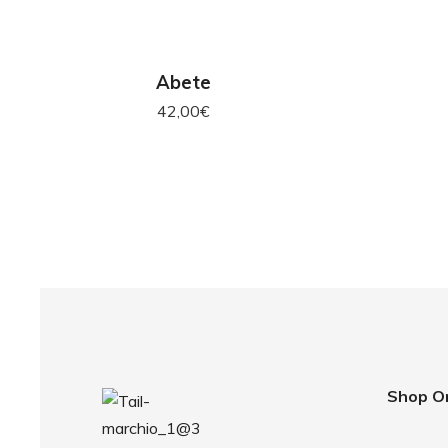
AGGIUNGI AL CARRELLO
AG
Abete
42,00
€
Shop O