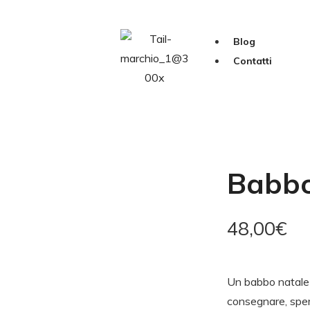
Blog
Contatti
Babbo
48,00
€
Un babbo natale d
consegnare, spera