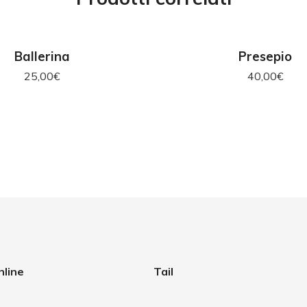
GIUNGI AL CARRELLO
AGGIUNGI AL CAR
Ballerina
Presepio
25,00
€
40,00
€
nline
Tail