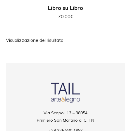
SCEGLI
Libro su Libro
70,00
€
Visualizzazione del risultato
Via Scopoli 13 – 38054
Primiero San Martino di C. TN
+39 335 830 1987