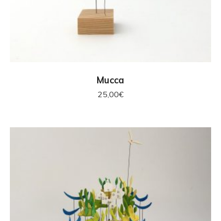
AGGIUNGI AL CARRELLO
Mucca
25,00
€