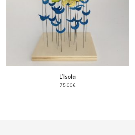
AGGIUNGI AL CARRELLO
L’Isola
75,00
€