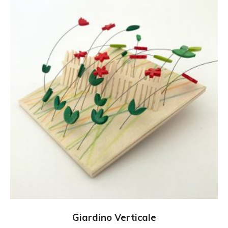
AGGIUNGI AL CARRELLO
Giardino Verticale