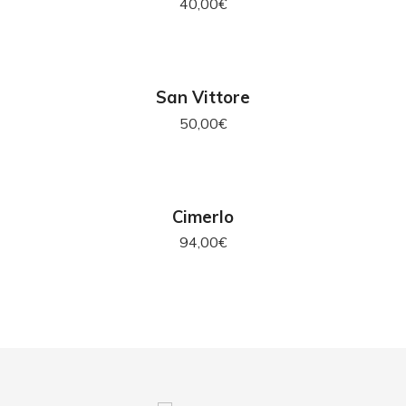
40,00
€
AGGIUNGI AL CARRELLO
San Vittore
50,00
€
AGGIUNGI AL CARRELLO
Cimerlo
94,00
€