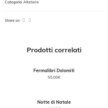
Categoria:
Alteterre
Share on:
Prodotti correlati
AGGIUNGI AL CARRELLO
Fermalibri Dolomiti
55,00
€
AGGIUNGI AL CARRELLO
Notte di Natale