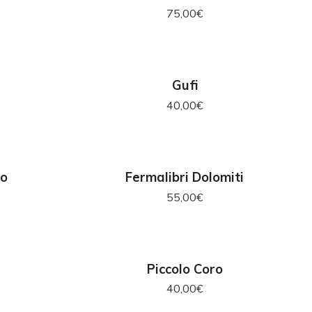
75,00
€
RELLO
AGGIUNGI AL CARRELLO
Gufi
40,00
€
RELLO
AGGIUNGI AL CARRELLO
to
Fermalibri Dolomiti
55,00
€
K
AGGIUNGI AL CARRELLO
Piccolo Coro
40,00
€