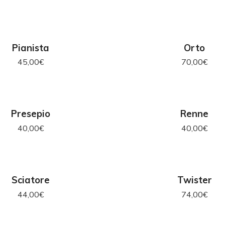
GIUNGI AL CARRELLO
AGGIUNGI AL CAR
Pianista
Orto
45,00
€
70,00
€
GIUNGI AL CARRELLO
AGGIUNGI AL CAR
Presepio
Renne
40,00
€
40,00
€
GIUNGI AL CARRELLO
AGGIUNGI AL CAR
Sciatore
Twister
44,00
€
74,00
€