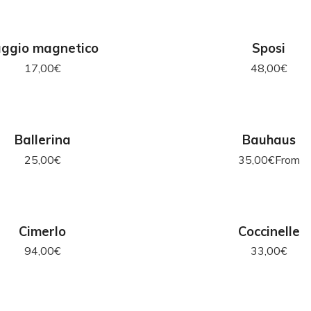
GIUNGI AL CARRELLO
AGGIUNGI AL CAR
aggio magnetico
Sposi
17,00
€
48,00
€
GIUNGI AL CARRELLO
SCEGLI
Ballerina
Bauhaus
25,00
€
35,00
€
From
GIUNGI AL CARRELLO
AGGIUNGI AL CAR
Cimerlo
Coccinelle
94,00
€
33,00
€