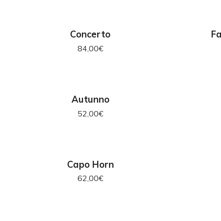
AGGIUNGI AL CARRELLO
AG
Concerto
F
84,00
€
AGGIUNGI AL CARRELLO
AG
Autunno
52,00
€
AGGIUNGI AL CARRELLO
AG
Capo Horn
62,00
€