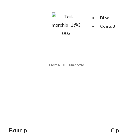
Blog
Contatti
Home
Negozio
GIUNGI AL CARRELLO
AGGIUNGI AL CAR
Baucip
Cip