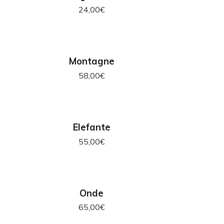
24,00
€
AGGIUNGI AL CARRELLO
AG
Montagne
58,00
€
AGGIUNGI AL CARRELLO
AG
Elefante
55,00
€
AGGIUNGI AL CARRELLO
Onde
65,00
€