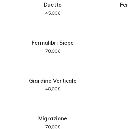
AGGIUNGI AL CARRELLO
AG
Duetto
Fer
45,00
€
AGGIUNGI AL CARRELLO
AG
Fermalibri Siepe
78,00
€
AGGIUNGI AL CARRELLO
AG
Giardino Verticale
48,00
€
AGGIUNGI AL CARRELLO
AG
Migrazione
70,00
€