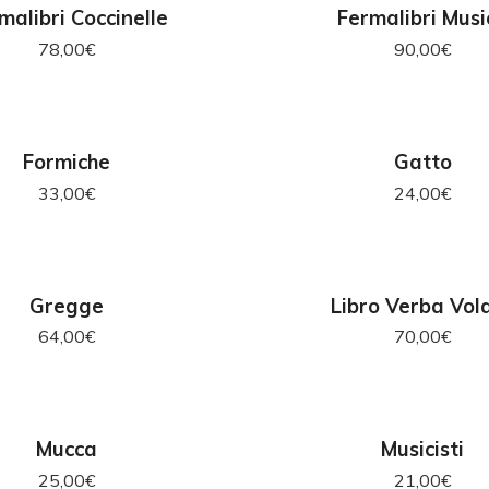
GIUNGI AL CARRELLO
AGGIUNGI AL CAR
malibri Coccinelle
Fermalibri Musi
78,00
€
90,00
€
GIUNGI AL CARRELLO
AGGIUNGI AL CAR
Formiche
Gatto
33,00
€
24,00
€
GIUNGI AL CARRELLO
AGGIUNGI AL CAR
Gregge
Libro Verba Vol
64,00
€
70,00
€
GIUNGI AL CARRELLO
SCEGLI
Mucca
Musicisti
25,00
€
21,00
€