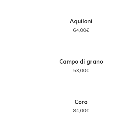
RELLO
AGGIUNGI AL CARRELLO
Aquiloni
64,00
€
AGGIUNGI AL CARRELLO
Campo di grano
53,00
€
RELLO
AGGIUNGI AL CARRELLO
Coro
84,00
€