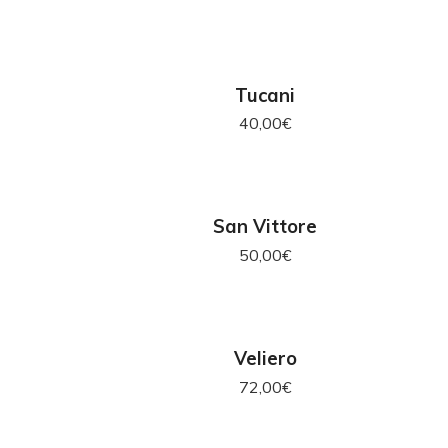
RELLO
AGGIUNGI AL CARRELLO
Tucani
40,00
€
RELLO
AGGIUNGI AL CARRELLO
San Vittore
50,00
€
OUT OF STOCK
RELLO
LEGGI TUTTO
Veliero
72,00
€