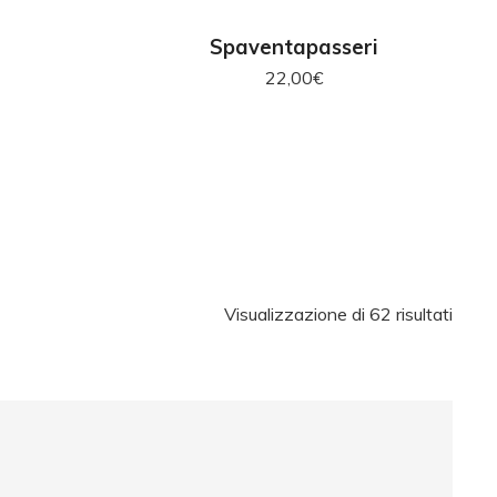
RELLO
AGGIUNGI AL CARRELLO
Spaventapasseri
22,00
€
Visualizzazione di 62 risultati