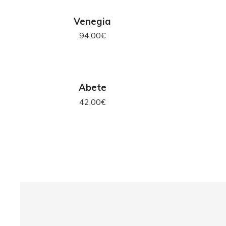
AGGIUNGI AL CARRELLO
AG
Venegia
94,00
€
AGGIUNGI AL CARRELLO
Abete
42,00
€