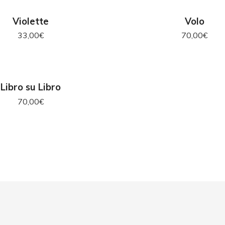
GIUNGI AL CARRELLO
AGGIUNGI AL CAR
Violette
Volo
33,00
€
70,00
€
SCEGLI
Libro su Libro
70,00
€