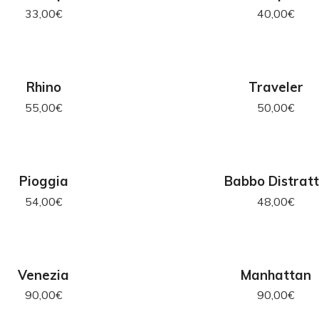
33,00
€
40,00
€
GIUNGI AL CARRELLO
AGGIUNGI AL CAR
Rhino
Traveler
55,00
€
50,00
€
GIUNGI AL CARRELLO
AGGIUNGI AL CAR
Pioggia
Babbo Distrat
54,00
€
48,00
€
OUT OF STOCK
OUT OF STOC
LEGGI TUTTO
LEGGI TUTTO
Venezia
Manhattan
90,00
€
90,00
€