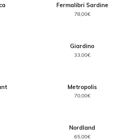
RELLO
AGGIUNGI AL CARRELLO
ca
Fermalibri Sardine
78,00
€
RELLO
AGGIUNGI AL CARRELLO
Giardino
33,00
€
RELLO
AGGIUNGI AL CARRELLO
ant
Metropolis
70,00
€
AGGIUNGI AL CARRELLO
Nordland
65,00
€