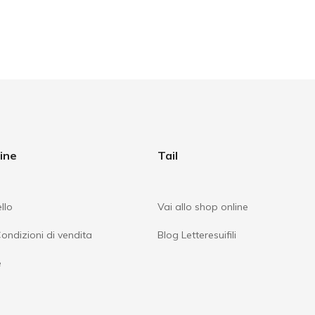
ine
Tail
llo
Vai allo shop online
Condizioni di vendita
Blog Letteresuifili
e