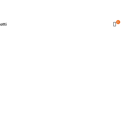
0
atti