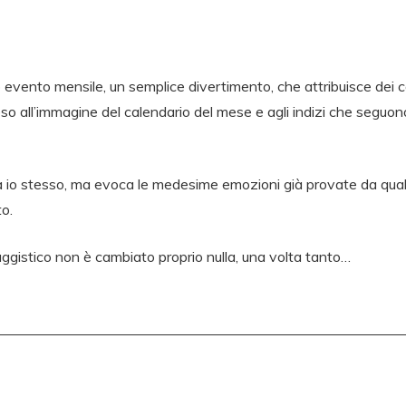
vento mensile, un semplice divertimento, che attribuisce dei cod
eso all’immagine del calendario del mese e agli indizi che seguon
ata io stesso, ma evoca le medesime emozioni già provate da qual
to.
aggistico non è cambiato proprio nulla, una volta tanto…