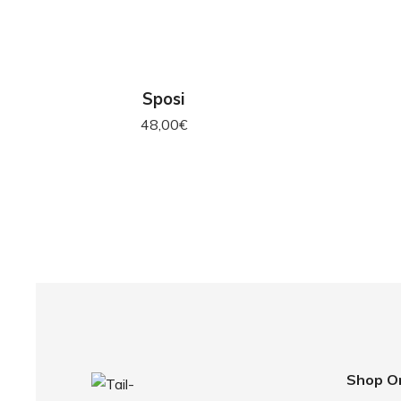
AGGIUNGI AL CARRELLO
AG
Sposi
48,00
€
Shop O