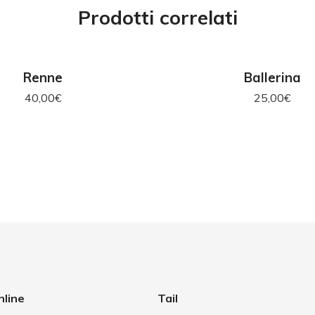
Prodotti correlati
GIUNGI AL CARRELLO
AGGIUNGI AL CAR
Renne
Ballerina
40,00
€
25,00
€
nline
Tail