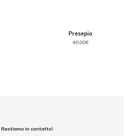
RELLO
AGGIUNGI AL CARRELLO
Presepio
40,00
€
Restiamo in contatto!