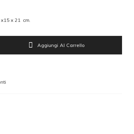
x15 x 21 cm.
Aggiungi Al Carrello
nti